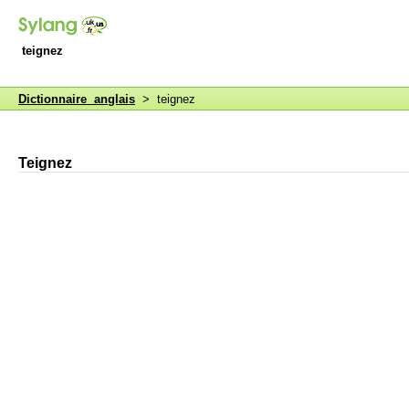
teignez
Dictionnaire anglais
> teignez
Teignez