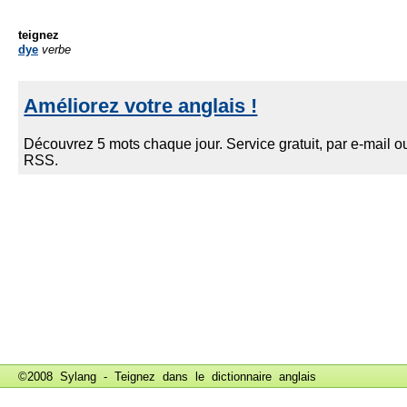
teignez
dye
verbe
©2008 Sylang - Teignez dans le
dictionnaire anglais