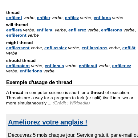
thread
enfilent
verbe
,
enfiler
verbe
,
enfilez
verbe
,
enfilons
verbe
will thread
enfilera
verbe
,
enfilerai
verbe
,
enfilerez
verbe
,
enfilerons
verbe
,
enfileront
verbe
might thread
enfilassent
verbe
,
enfilassiez
verbe
,
enfilassions
verbe
,
enfilât
verbe
should thread
enfileraient
verbe
,
enfilerais
verbe
,
enfilerait
verbe
,
enfileriez
verbe
,
enfilerions
verbe
Exemple d'usage de thread
A
thread
in computer science is short for a
thread
of execution.
Threads are a way for a program to fork (or split) itself into two or
more simultaneously ...
(Crédit : Wikipedia)