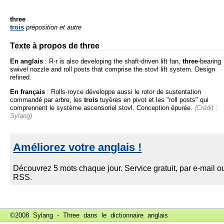
three
trois
préposition et autre
Texte à propos de three
En anglais
:
R-r is also developing the shaft-driven lift fan,
three
-bearing
swivel nozzle and roll posts that comprise the stovl lift system. Design
refined.
En français
:
Rolls-royce développe aussi le rotor de sustentation
commandé par arbre, les
trois
tuyères en pivot et les "roll posts" qui
comprennent le système ascensoriel stovl. Conception épurée.
(Crédit :
Sylang)
©2008 Sylang - Three dans le
dictionnaire anglais