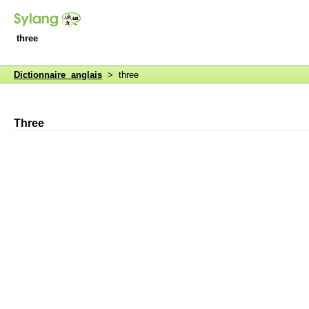
three
Dictionnaire anglais
> three
Three