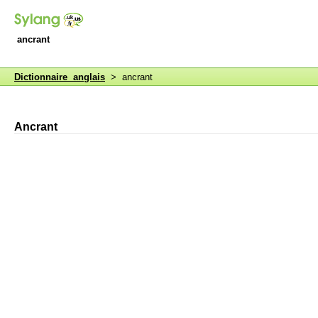
ancrant
Dictionnaire anglais
> ancrant
Ancrant