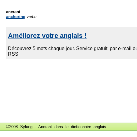
ancrant
anchoring
verbe
©2008 Sylang - Ancrant dans le
dictionnaire anglais