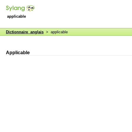
applicable
Dictionnaire anglais
> applicable
Applicable