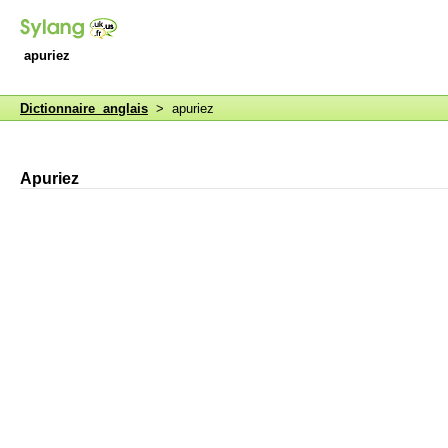
apuriez
Dictionnaire anglais
> apuriez
Apuriez