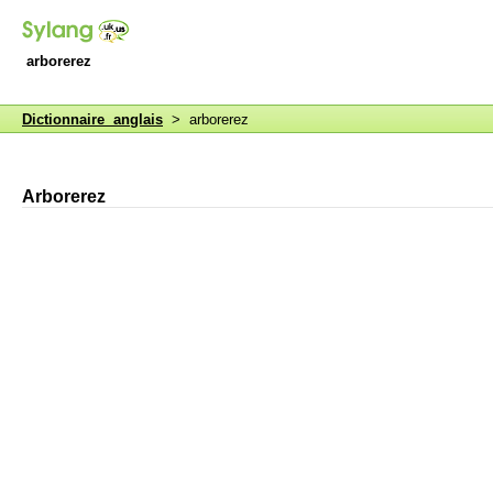
arborerez
Dictionnaire anglais
> arborerez
Arborerez