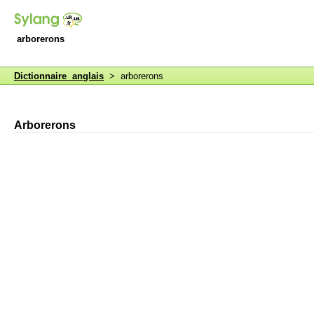
arborerons
Dictionnaire anglais
> arborerons
Arborerons