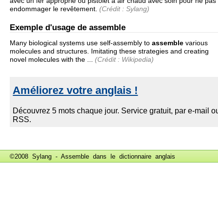
avec un fer approprié ou pistolet à air chaud avec soin pour ne pas
endommager le revêtement.
(Crédit : Sylang)
Exemple d'usage de assemble
Many biological systems use self-assembly to
assemble
various
molecules and structures. Imitating these strategies and creating
novel molecules with the ...
(Crédit : Wikipedia)
©2008 Sylang - Assemble dans le
dictionnaire anglais