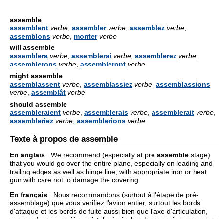
assemble
assemblent
verbe
,
assembler
verbe
,
assemblez
verbe
,
assemblons
verbe
,
monter
verbe
will assemble
assemblera
verbe
,
assemblerai
verbe
,
assemblerez
verbe
,
assemblerons
verbe
,
assembleront
verbe
might assemble
assemblassent
verbe
,
assemblassiez
verbe
,
assemblassions
verbe
,
assemblât
verbe
should assemble
assembleraient
verbe
,
assemblerais
verbe
,
assemblerait
verbe
,
assembleriez
verbe
,
assemblerions
verbe
Texte à propos de assemble
En anglais
:
We recommend (especially at pre
assemble
stage)
that you would go over the entire plane, especially on leading and
trailing edges as well as hinge line, with appropriate iron or heat
gun with care not to damage the covering.
En français
:
Nous recommandons (surtout à l'étape de pré-
assemblage) que vous vérifiez l'avion entier, surtout les bords
d'attaque et les bords de fuite aussi bien que l'axe d'articulation,