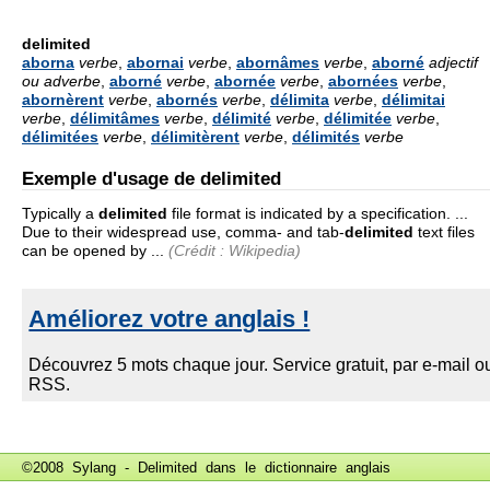
delimited
aborna
verbe
,
abornai
verbe
,
abornâmes
verbe
,
aborné
adjectif
ou adverbe
,
aborné
verbe
,
abornée
verbe
,
abornées
verbe
,
abornèrent
verbe
,
abornés
verbe
,
délimita
verbe
,
délimitai
verbe
,
délimitâmes
verbe
,
délimité
verbe
,
délimitée
verbe
,
délimitées
verbe
,
délimitèrent
verbe
,
délimités
verbe
Exemple d'usage de delimited
Typically a
delimited
file format is indicated by a specification. ...
Due to their widespread use, comma- and tab-
delimited
text files
can be opened by ...
(Crédit : Wikipedia)
©2008 Sylang - Delimited dans le
dictionnaire anglais