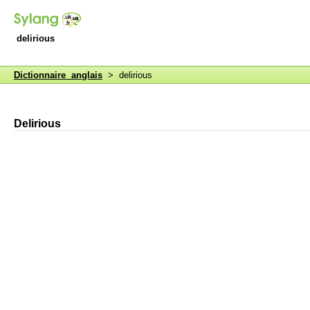
delirious
Dictionnaire anglais
> delirious
Delirious