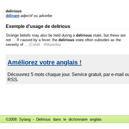
delirious
délirant
adjectif ou adverbe
Exemple d'usage de delirious
Strange beliefs may also be held during a
delirious
state, but these are
not ... If caused by a fever, the
delirious
state often subsides as the
severity of ...
(Crédit : Wikipedia)
©2008 Sylang - Delirious dans le
dictionnaire anglais