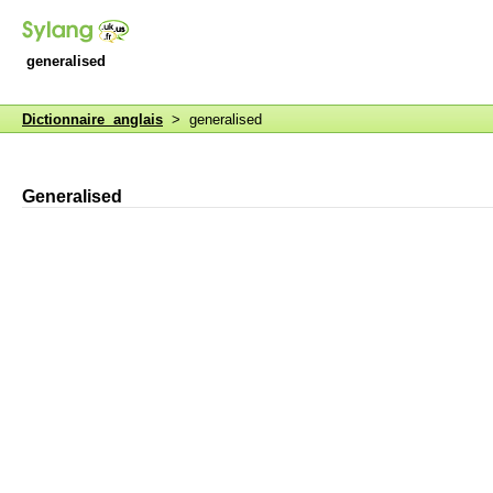
generalised
Dictionnaire anglais
> generalised
Generalised