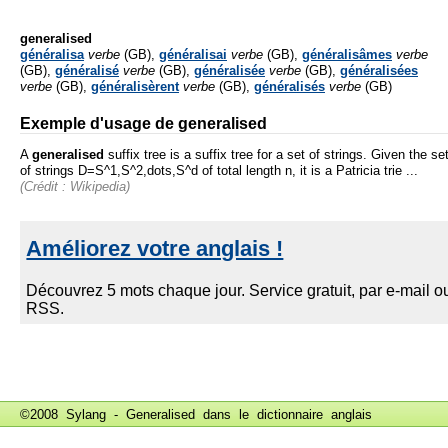
generalised
généralisa
verbe
(GB),
généralisai
verbe
(GB),
généralisâmes
verbe
(GB),
généralisé
verbe
(GB),
généralisée
verbe
(GB),
généralisées
verbe
(GB),
généralisèrent
verbe
(GB),
généralisés
verbe
(GB)
Exemple d'usage de generalised
A
generalised
suffix tree is a suffix tree for a set of strings. Given the se
of strings D=S^1,S^2,dots,S^d of total length n, it is a Patricia trie ...
(Crédit : Wikipedia)
©2008 Sylang - Generalised dans le
dictionnaire anglais