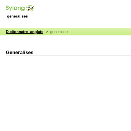
generalises
Dictionnaire anglais
> generalises
Generalises