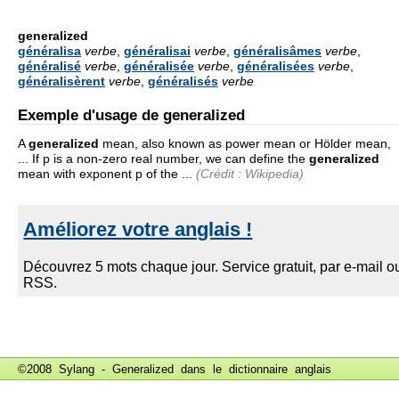
generalized
généralisa
verbe
,
généralisai
verbe
,
généralisâmes
verbe
,
généralisé
verbe
,
généralisée
verbe
,
généralisées
verbe
,
généralisèrent
verbe
,
généralisés
verbe
Exemple d'usage de generalized
A
generalized
mean, also known as power mean or Hölder mean,
... If p is a non-zero real number, we can define the
generalized
mean with exponent p of the ...
(Crédit : Wikipedia)
©2008 Sylang - Generalized dans le
dictionnaire anglais