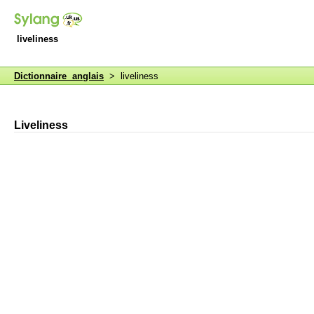
liveliness
Dictionnaire anglais
> liveliness
Liveliness