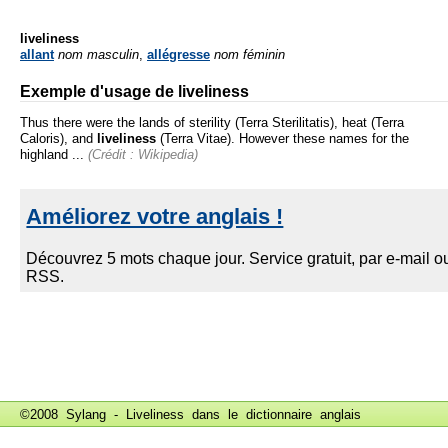
liveliness
allant
nom masculin
,
allégresse
nom féminin
Exemple d'usage de liveliness
Thus there were the lands of sterility (Terra Sterilitatis), heat (Terra
Caloris), and
liveliness
(Terra Vitae). However these names for the
highland ...
(Crédit : Wikipedia)
©2008 Sylang - Liveliness dans le
dictionnaire anglais