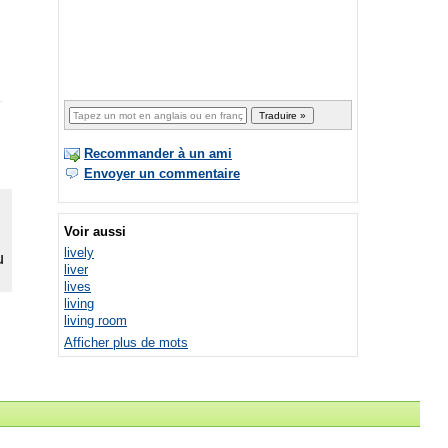
Recommander à un ami
Envoyer un commentaire
Voir aussi
lively
liver
lives
living
living room
Afficher plus de mots