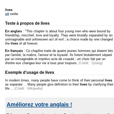
lives
vit
verbe
Texte à propos de lives
En anglais
:
"This chapter is about four young men who were bound by
friendship, mischief, love and loyalty. They were brutally separated by an
unimaginable and unforeseen act of evil ; a choice made by one changed
the
lives
of all forever.
En français
:
Ce chapître traite de quatre jeunes hommes qui étaient liés
par l'amitié, la malice, l'amour et la loyauté. Ils furent brutalement séparé
par un inimaginable et imprévu acte de cruauté ; un choix fait par un
d'entre eux changea leur vie à tous pour toujours.
(Crédit : Sylang)
Exemple d'usage de lives
In modern times, many people have come to think of their personal
lives
as separate ... Many people give definition to their
lives
by clarifying their
life ...
(Crédit : Wikipedia)