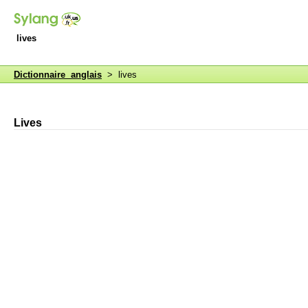
lives
Dictionnaire anglais
> lives
Lives