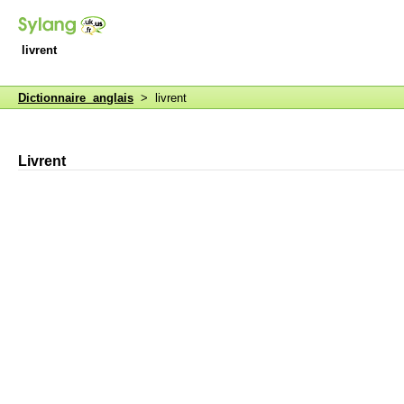
livrent
Dictionnaire anglais
> livrent
Livrent