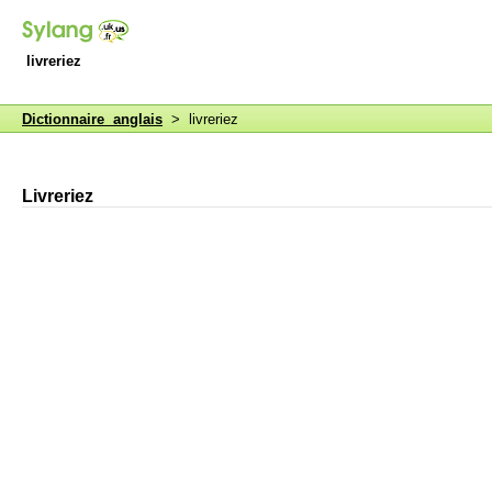
livreriez
Dictionnaire anglais
> livreriez
Livreriez