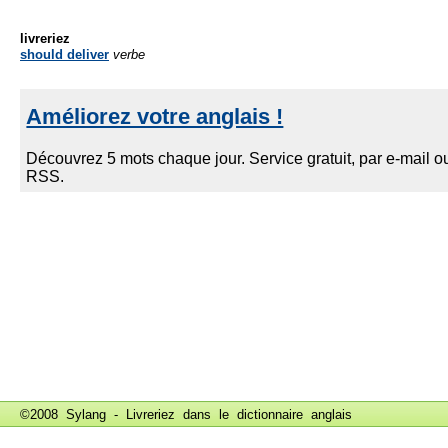
livreriez
should deliver
verbe
©2008 Sylang - Livreriez dans le
dictionnaire anglais