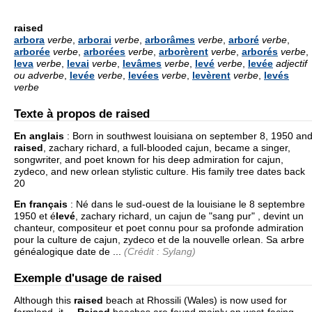
raised
arbora
verbe
,
arborai
verbe
,
arborâmes
verbe
,
arboré
verbe
,
arborée
verbe
,
arborées
verbe
,
arborèrent
verbe
,
arborés
verbe
,
leva
verbe
,
levai
verbe
,
levâmes
verbe
,
levé
verbe
,
levée
adjectif
ou adverbe
,
levée
verbe
,
levées
verbe
,
levèrent
verbe
,
levés
verbe
Texte à propos de raised
En anglais
:
Born in southwest louisiana on september 8, 1950 an
raised
, zachary richard, a full-blooded cajun, became a singer,
songwriter, and poet known for his deep admiration for cajun,
zydeco, and new orlean stylistic culture. His family tree dates back
20
En français
:
Né dans le sud-ouest de la louisiane le 8 septembre
1950 et é
levé
, zachary richard, un cajun de "sang pur" , devint un
chanteur, compositeur et poet connu pour sa profonde admiration
pour la culture de cajun, zydeco et de la nouvelle orlean. Sa arbre
généalogique date de ...
(Crédit : Sylang)
Exemple d'usage de raised
Although this
raised
beach at Rhossili (Wales) is now used for