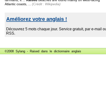
farmland, it ...
Raised
beaches are found mainly on west-facing
Atlantic coasts, ...
(Crédit : Wikipedia)
©2008 Sylang - Raised dans le
dictionnaire anglais