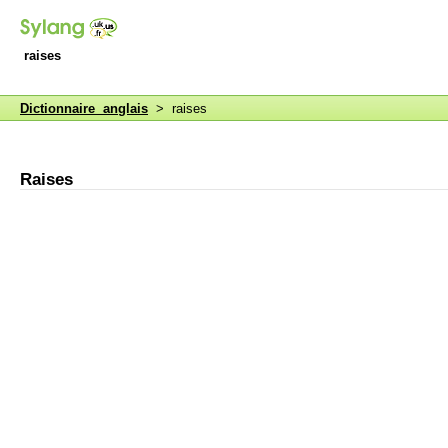
raises
Dictionnaire anglais
> raises
Raises