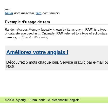
ram
bélier
nom masculin
,
ram
nom féminin
Exemple d'usage de ram
Random Access Memory (usually known by its acronym,
RAM
) is a type
of data storage used in ... Originally,
RAM
referred to a type of solid-state
memory, ...
(Crédit : Wikipedia)
©2008 Sylang - Ram dans le
dictionnaire anglais