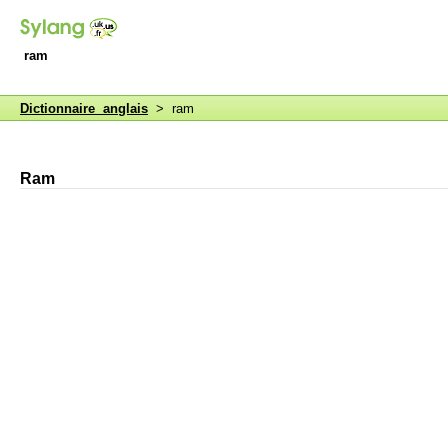
ram
Dictionnaire anglais
> ram
Ram