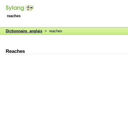
reaches
Dictionnaire anglais
> reaches
Reaches