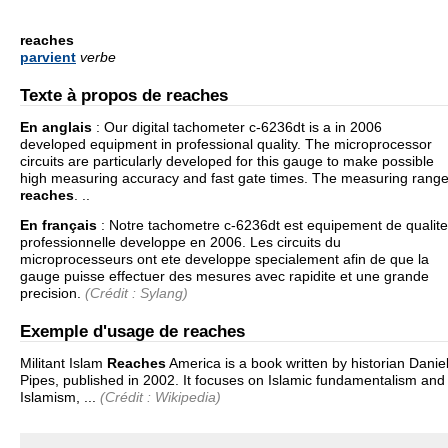
reaches
parvient
verbe
Texte à propos de reaches
En anglais
:
Our digital tachometer c-6236dt is a in 2006
developed equipment in professional quality. The microprocessor
circuits are particularly developed for this gauge to make possible
high measuring accuracy and fast gate times. The measuring rang
reaches
. ..
En français
:
Notre tachometre c-6236dt est equipement de qualite
professionnelle developpe en 2006. Les circuits du
microprocesseurs ont ete developpe specialement afin de que la
gauge puisse effectuer des mesures avec rapidite et une grande
precision.
(Crédit : Sylang)
Exemple d'usage de reaches
Militant Islam
Reaches
America is a book written by historian Danie
Pipes, published in 2002. It focuses on Islamic fundamentalism and
Islamism, ...
(Crédit : Wikipedia)