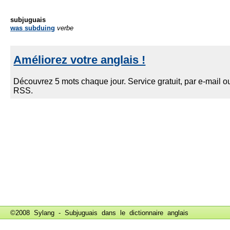
subjuguais
was subduing
verbe
©2008 Sylang - Subjuguais dans le
dictionnaire anglais