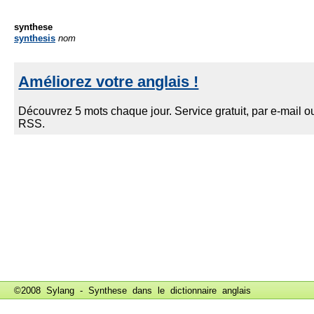
synthese
synthesis
nom
©2008 Sylang - Synthese dans le
dictionnaire anglais