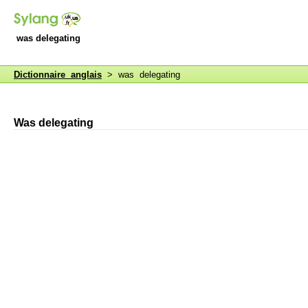
was delegating
Dictionnaire anglais
> was delegating
Was delegating