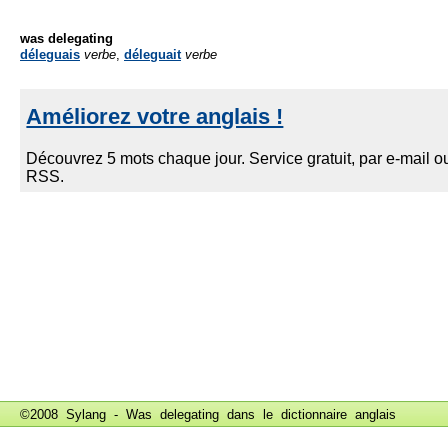
was delegating
déleguais
verbe
,
déleguait
verbe
©2008 Sylang - Was delegating dans le
dictionnaire anglais