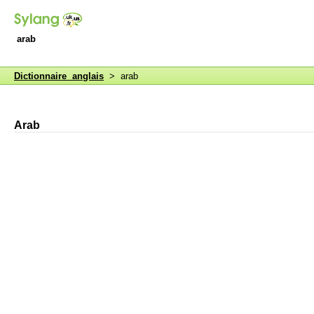
arab
Dictionnaire anglais
> arab
Arab