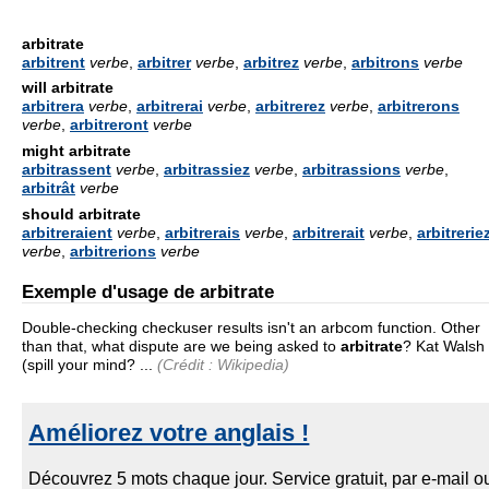
arbitrate
arbitrent
verbe
,
arbitrer
verbe
,
arbitrez
verbe
,
arbitrons
verbe
will arbitrate
arbitrera
verbe
,
arbitrerai
verbe
,
arbitrerez
verbe
,
arbitrerons
verbe
,
arbitreront
verbe
might arbitrate
arbitrassent
verbe
,
arbitrassiez
verbe
,
arbitrassions
verbe
,
arbitrât
verbe
should arbitrate
arbitreraient
verbe
,
arbitrerais
verbe
,
arbitrerait
verbe
,
arbitrerie
verbe
,
arbitrerions
verbe
Exemple d'usage de arbitrate
Double-checking checkuser results isn't an arbcom function. Other
than that, what dispute are we being asked to
arbitrate
? Kat Walsh
(spill your mind? ...
(Crédit : Wikipedia)