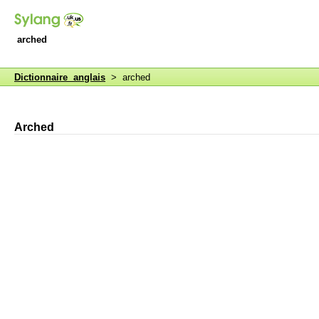
arched
Dictionnaire anglais
> arched
Arched