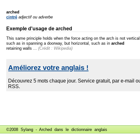
arched
cintré
adjectif ou adverbe
Exemple d'usage de arched
This same principle holds when the force acting on the arch is not vertical
such as in spanning a doorway, but horizontal, such as in
arched
retaining walls ...
(Crédit : Wikipedia)
©2008 Sylang - Arched dans le
dictionnaire anglais