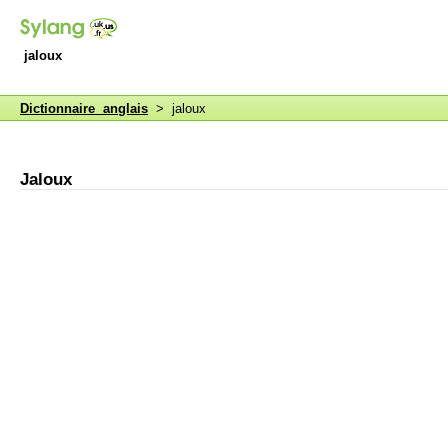
jaloux
Dictionnaire anglais
> jaloux
Jaloux