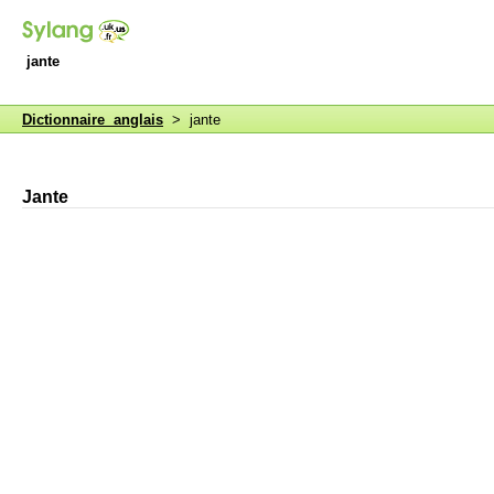
jante
Dictionnaire anglais
> jante
Jante