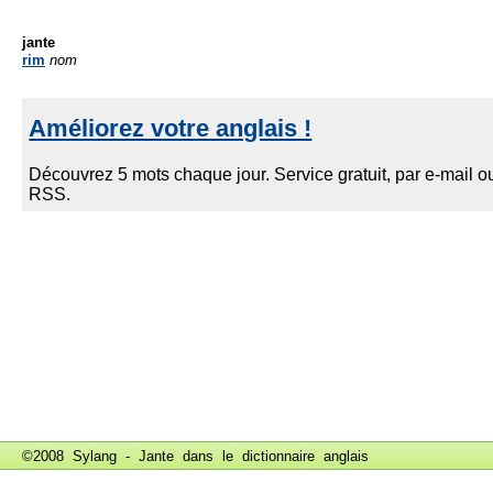
jante
rim
nom
©2008 Sylang - Jante dans le
dictionnaire anglais