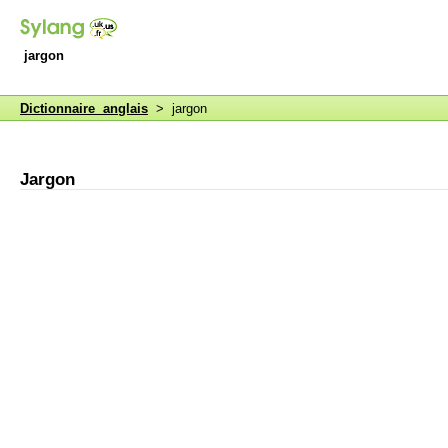
jargon
Dictionnaire anglais
> jargon
Jargon