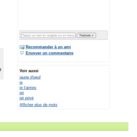
Recommander à un ami
Envoyer un commentaire
Voir aussi
jaune d'oeuf
je
je t'aimes
jet
jet privé
Afficher plus de mots