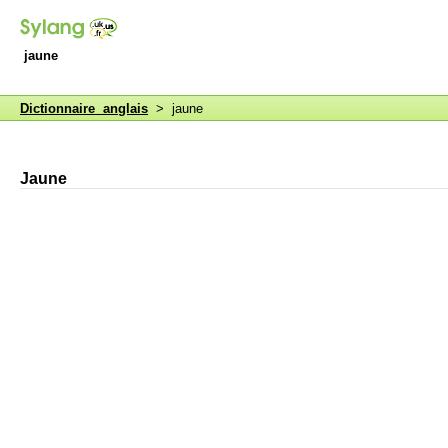
jaune
Dictionnaire anglais
> jaune
Jaune