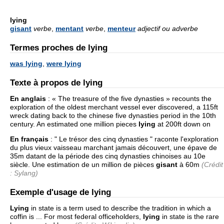
lying
gisant
verbe
,
mentant
verbe
,
menteur
adjectif ou adverbe
Termes proches de lying
was lying
,
were lying
Texte à propos de lying
En anglais
:
« The treasure of the five dynasties » recounts the
exploration of the oldest merchant vessel ever discovered, a 115ft
wreck dating back to the chinese five dynasties period in the 10th
century. An estimated one million pieces
lying
at 200ft down on
En français
:
" Le trésor des cinq dynasties " raconte l'exploration
du plus vieux vaisseau marchant jamais découvert, une épave de
35m datant de la période des cinq dynasties chinoises au 10e
siècle. Une estimation de un million de pièces
gisant
à 60m
(Crédit
: Sylang)
Exemple d'usage de lying
Lying
in state is a term used to describe the tradition in which a
coffin is ... For most federal officeholders,
lying
in state is the rare