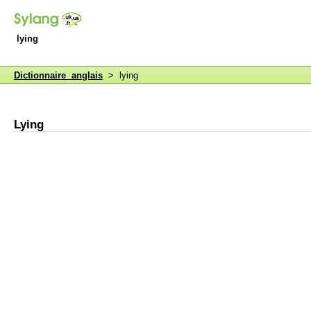
lying
Dictionnaire anglais
> lying
Lying