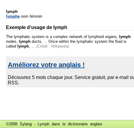
lymph
lymphe
nom féminin
Exemple d'usage de lymph
The lymphatic system is a complex network of lymphoid organs,
lymph
nodes,
lymph
ducts, ... Once within the lymphatic system the fluid is
called
lymph
, ...
(Crédit : Wikipedia)
©2008 Sylang - Lymph dans le
dictionnaire anglais