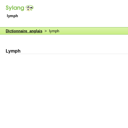
lymph
Dictionnaire anglais
> lymph
Lymph