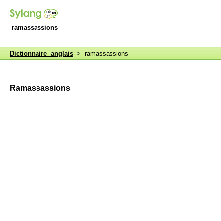
ramassassions
Dictionnaire anglais
> ramassassions
Ramassassions