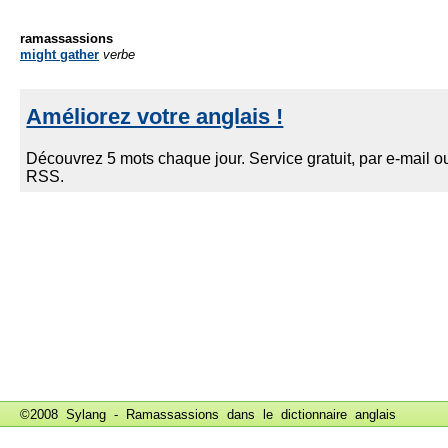
ramassassions
might gather
verbe
©2008 Sylang - Ramassassions dans le
dictionnaire anglais