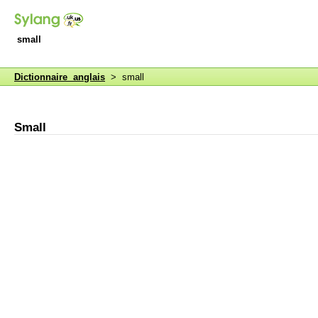
small
Dictionnaire anglais
> small
Small