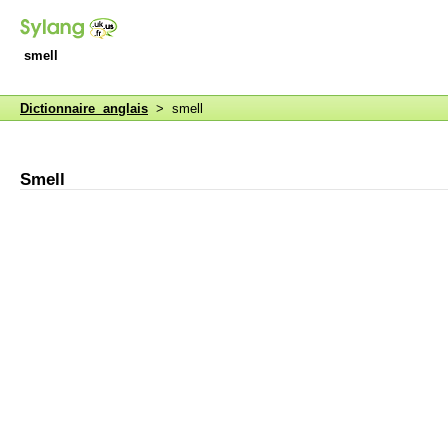
smell
Dictionnaire anglais
> smell
Smell