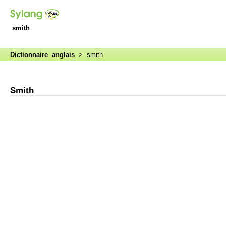
smith
Dictionnaire anglais
> smith
Smith