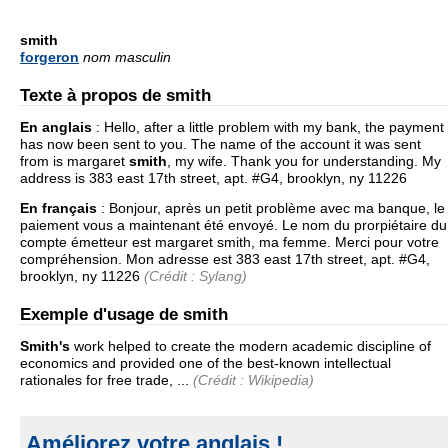
smith
forgeron
nom masculin
Texte à propos de smith
En anglais
:
Hello, after a little problem with my bank, the payment
has now been sent to you. The name of the account it was sent
from is margaret
smith
, my wife. Thank you for understanding. My
address is 383 east 17th street, apt. #G4, brooklyn, ny 11226
En français
:
Bonjour, après un petit problème avec ma banque, le
paiement vous a maintenant été envoyé. Le nom du prorpiétaire du
compte émetteur est margaret smith, ma femme. Merci pour votre
compréhension. Mon adresse est 383 east 17th street, apt. #G4,
brooklyn, ny 11226
(Crédit : Sylang)
Exemple d'usage de smith
Smith's
work helped to create the modern academic discipline of
economics and provided one of the best-known intellectual
rationales for free trade, ...
(Crédit : Wikipedia)