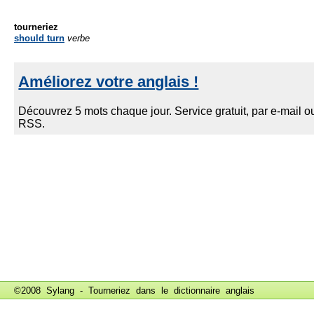
tourneriez
should turn
verbe
©2008 Sylang - Tourneriez dans le
dictionnaire anglais