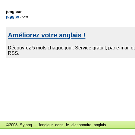
jongleur
juggler
nom
©2008 Sylang - Jongleur dans le
dictionnaire anglais