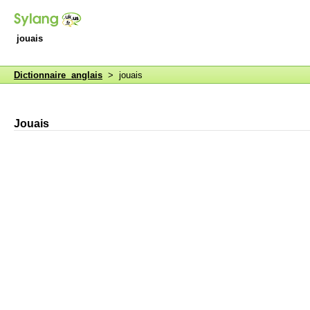
jouais
Dictionnaire anglais
> jouais
Jouais