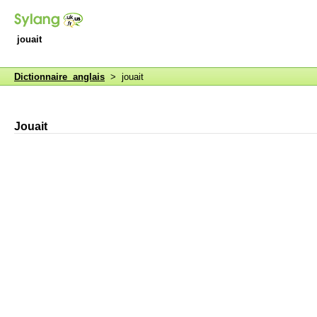
jouait
Dictionnaire anglais
> jouait
Jouait