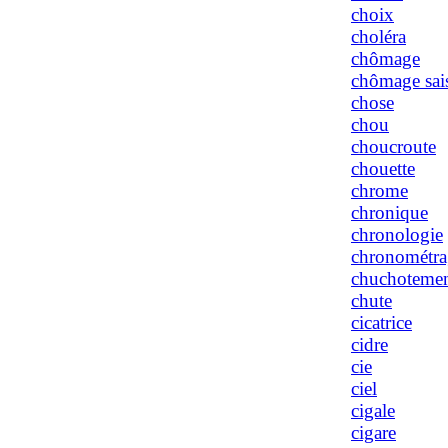
choix
choléra
chômage
chômage sai
chose
chou
choucroute
chouette
chrome
chronique
chronologie
chronométra
chuchoteme
chute
cicatrice
cidre
cie
ciel
cigale
cigare