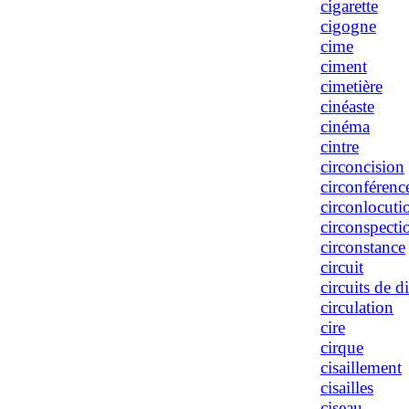
cigarette
cigogne
cime
ciment
cimetière
cinéaste
cinéma
cintre
circoncision
circonférenc
circonlocuti
circonspecti
circonstance
circuit
circuits de d
circulation
cire
cirque
cisaillement
cisailles
ciseau