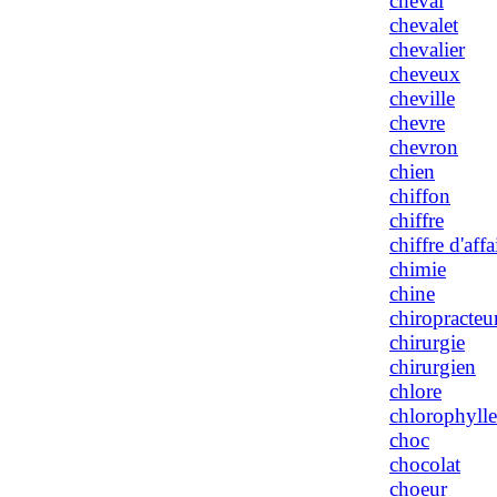
cheval
chevalet
chevalier
cheveux
cheville
chevre
chevron
chien
chiffon
chiffre
chiffre d'affa
chimie
chine
chiropracteu
chirurgie
chirurgien
chlore
chlorophylle
choc
chocolat
choeur